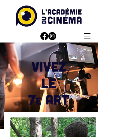
vivez
le
7
art
e